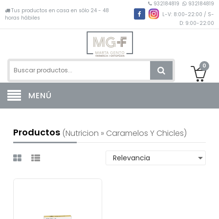
932184819
932184819
Tus productos en casa en sólo 24 - 48
L-V: 8:00-22:00 / S-
horas hábiles
D: 9:00-22:00
0
MENÚ
Productos
(nutricion » Caramelos Y Chicles)