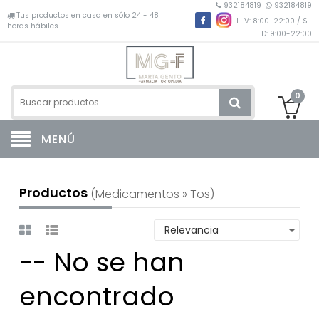
932184819
932184819
Tus productos en casa en sólo 24 - 48
L-V: 8:00-22:00 / S-
horas hábiles
D: 9:00-22:00
0
MENÚ
Productos
(medicamentos » Tos)
-- No se han
encontrado