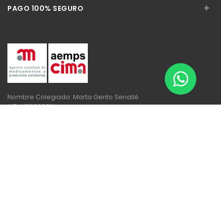
+
PAGO 100% SEGURO
Nombre Colegiado: Marta Gento Senallé
NIF: 46136089K
Número Colegiado: 11138
Núm Autorización de la oficina de Farmacia: 1521
Direcció General d’Ordenació i Regulació Sanitària.
Departament de Salut.
Generalitat de Catalunya.
Telèfon 932 272 900.
Adreça electrònica
dgors.sal