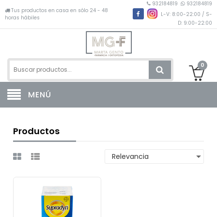
932184819
932184819
Tus productos en casa en sólo 24 - 48
L-V: 8:00-22:00 / S-
horas hábiles
D: 9:00-22:00
0
MENÚ
Productos