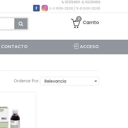
932184819
932184819
L-V: 8:00-22:00 / S-D: 9:00-22:00
0
Carrito
CONTACTO
ACCESO
Ordenar Por: