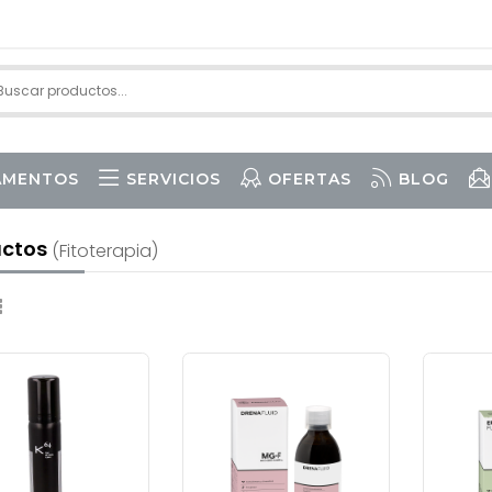
AMENTOS
SERVICIOS
OFERTAS
BLOG
I CAPILAR
uctos
(fitoterapia)